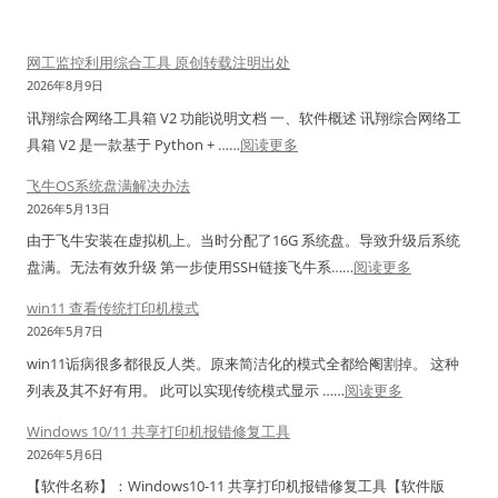
网工监控利用综合工具 原创转载注明出处
2026年8月9日
讯翔综合网络工具箱 V2 功能说明文档 一、软件概述 讯翔综合网络工
：
具箱 V2 是一款基于 Python + ……
阅读更多
网
飞牛OS系统盘满解决办法
工
2026年5月13日
监
由于飞牛安装在虚拟机上。当时分配了16G 系统盘。导致升级后系统
控
：
盘满。无法有效升级 第一步使用SSH链接飞牛系……
阅读更多
利
飞
用
win11 查看传统打印机模式
牛
综
2026年5月7日
O
合
win11诟病很多都很反人类。原来简洁化的模式全都给阉割掉。 这种
S
工
：
列表及其不好有用。 此可以实现传统模式显示 ……
阅读更多
系
具
w
统
Windows 10/11 共享打印机报错修复工具
原
i
盘
2026年5月6日
创
n
满
【软件名称】：Windows10-11 共享打印机报错修复工具【软件版
转
1