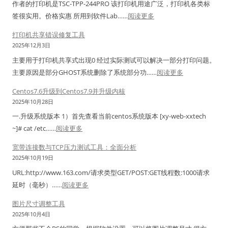
c
作者的打印机是TSC-TPP-244PRO 该打印机用途广泛，打印机各类标
0
错
a
：
签很实用。价格实惠 所用到软件Lab……
阅读更多
0
修
t
L
8
打印机共享错误修复工具
复
连
a
任
2025年12月3日
工
接
b
务
具
主要用于打印机共享式出现0 经过实际测试可以解决一部分打印问题。
密
e
栏
：
主要原因是部分GHOST系统删除了系统部分功……
阅读更多
码
l
右
打
导
S
Centos7.6升级到Centos7.9并升级内核
下
印
出
h
2025年10月28日
角
机
解
o
一.升级系统版本 1）首先查看当前centos系统版本 [xy-web-xxtech
图
共
密
p
：
~]# cat /etc……
阅读更多
标
享
工
f
C
显
错
宽带连接数与TCP压力测试工具：全面分析
具
o
e
示
误
2025年10月19日
(
r
n
不
修
N
URL:http://www.163.com/请求类型GET/POST:GET线程数:1000请求
T
t
全
复
C
：
延时（毫秒）……
阅读更多
S
o
，
工
X
宽
C
s
图片尺寸调整工具
空
具
/
带
&
7
2025年10月4日
白
C
连
z
.
图