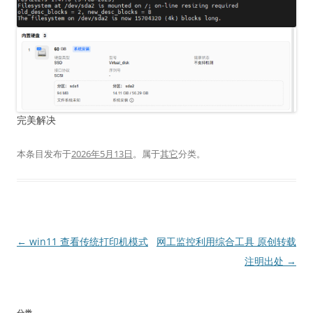
完美解决
本条目发布于
2026年5月13日
。属于
其它
分类。
文
←
win11 查看传统打印机模式
网工监控利用综合工具 原创转载
章
注明出处
→
导
航
分类