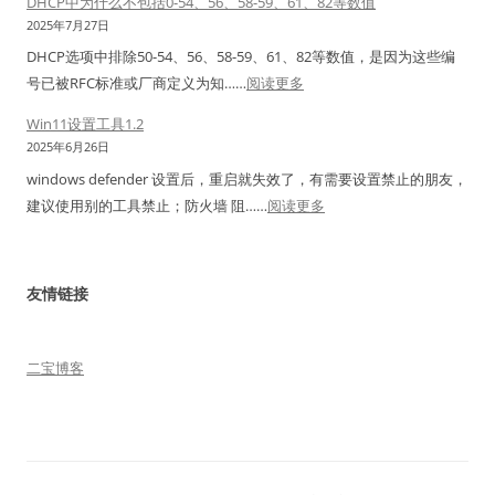
DHCP中为什么不包括0-54、56、58-59、61、82等数值
南
行
a
印
暂
2025年7月27日
移
网
v
机
定
DHCP选项中排除50-54、56、58-59、61、82等数值，是因为这些编
动
银
i
双
工
：
号已被RFC标准或厂商定义为‌知……
阅读更多
新
助
c
排
具
D
魔
手
Win11设置工具1.2
a
单
H
百
没
2025年6月26日
t
排
C
和
反
1
windows defender 设置后，重启就失效了，有需要设置禁止的朋友，
标
P
M
应
：
1
建议使用别的工具禁止；防火墙 阻……
阅读更多
签
中
3
解
W
&
用
为
0
决
i
1
法
什
1
办
n
2
友情链接
么
H
法
1
+
不
（
1
包
Z
设
二宝博客
括
N
置
0
）
工
-
刷
具
5
机
1
4
和