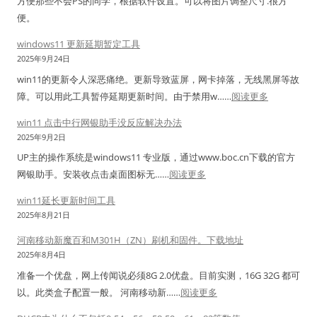
方便那些不会PS的同学，根据软件设置。可以将图片调整尺寸.很方
o
接
e
6
标
便。
n
数
n
升
解
n
与
windows11 更新延期暂定工具
p
级
决
e
T
2025年9月24日
e
到
方
c
C
r
win11的更新令人深恶痛绝。更新导致蓝屏，网卡掉落，无线黑屏等故
C
案
t
P
t
：
障。可以用此工具暂停延期更新时间。由于禁用w……
阅读更多
e
i
压
标
w
n
win11 点击中行网银助手没反应解决办法
o
力
签
i
t
2025年9月2日
n
测
软
n
o
UP主的操作系统是windows11 专业版，通过www.boc.cn下载的官方
s
试
件
d
s
：
网银助手。安装收点击桌面图标无……
阅读更多
.
工
的
o
7
w
X
具
简
w
win11延长更新时间工具
.
i
M
：
单
s
2025年8月21日
9
n
L
全
用
1
并
河南移动新魔百和M301H（ZN）刷机和固件。下载地址
1
)
面
法
1
升
2025年8月4日
1
–
分
。
更
级
准备一个优盘，网上传闻说必须8G 2.0优盘。目前实测，16G 32G 都可
点
支
析
标
新
内
：
以。此类盒子配置一般。 河南移动新……
阅读更多
击
持
签
延
核
河
中
N
打
期