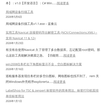
解
：
本】：v1.0【开发语言】：C# Win……
阅读更多
载
1
决
W
注
查
局域网设备扫描工具
办
i
明
看
2026年5月6日
法
n
出
传
局域网设备扫描工具v1.1.exe – 蓝奏云
d
处
统
o
实用工具Navicat 连接密码导出解密工具 (NCX/Connections.XML) –
打
w
支持 Navicat 11 & 12+
印
s
2026年1月23日
机
1
有没有在使用Navicat 久了管理了多台数据库。忘记配置root密码。那
模
0
：
么这款工具能解决燃眉之急。 【功能简……
阅读更多
式
/
实
win2008任务栏右下角图标显示不全，空白图标解决方案
1
用
2026年1月16日
1
工
巡检服务器发现任务栏好多空白图标。网络图标也找不到了。 rem 关
共
具
：
闭Windows外壳程序explorerta……
阅读更多
享
N
w
打
a
LabelShop for TSC & zenpert 标签软件的简单用法。标签打印机双排
i
印
v
单排标签用法
n
机
i
2026年1月1日
2
报