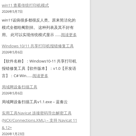
飞
win11 查看传统打印机模式
牛
2026年5月7日
O
win11诟病很多都很反人类。原来简洁化的
S
模式全都给阉割掉。 这种列表及其不好有
系
：
用。 此可以实现传统模式显示 ……
阅读更多
统
w
盘
Windows 10/11 共享打印机报错修复工具
i
满
2026年5月6日
n
解
【软件名称】：Windows10-11 共享打印机
1
决
报错修复工具【软件版本】：v1.0【开发语
1
办
：
言】：C# Win……
阅读更多
查
法
W
看
局域网设备扫描工具
i
传
2026年5月6日
n
统
局域网设备扫描工具v1.1.exe – 蓝奏云
d
打
o
实用工具Navicat 连接密码导出解密工具
印
w
(NCX/Connections.XML) – 支持 Navicat 11
机
s
& 12+
模
1
2026年1月23日