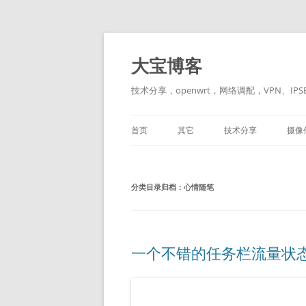
跳
至
正
大宝博客
文
技术分享，openwrt，网络调配，VPN、IPSE
首页
其它
技术分享
摄像
LINUX
黑苹果
分类目录归档：
心情随笔
一个不错的任务栏流量状