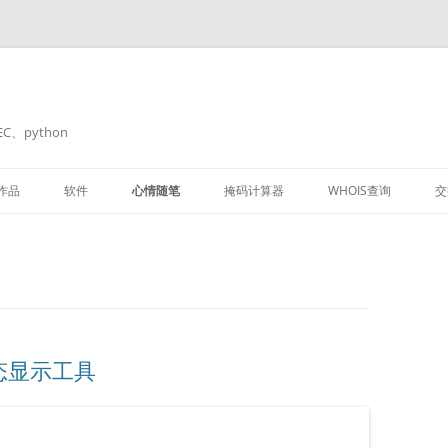
C、python
作品
软件
心情随笔
掩码计算器
WHOIS查询
交
OPENWRT
小公举
H3C交换机
态显示工具