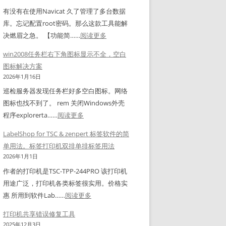
式
0
有没有在使用Navicat 久了管理了多台数据
/
库。忘记配置root密码。那么这款工具能解
1
：
决燃眉之急。 【功能简……
阅读更多
1
实
win2008任务栏右下角图标显示不全，空白
共
用
图标解决方案
享
工
2026年1月16日
打
具
巡检服务器发现任务栏好多空白图标。网络
印
N
图标也找不到了。 rem 关闭Windows外壳
机
a
：
程序explorerta……
阅读更多
报
v
w
错
i
LabelShop for TSC & zenpert 标签软件的简
i
修
c
单用法。标签打印机双排单排标签用法
n
复
a
2026年1月1日
2
工
t
作者的打印机是TSC-TPP-244PRO 该打印机
0
具
连
用途广泛，打印机各类标签很实用。价格实
0
接
：
惠 所用到软件Lab……
阅读更多
8
密
L
任
打印机共享错误修复工具
码
a
务
2025年12月3日