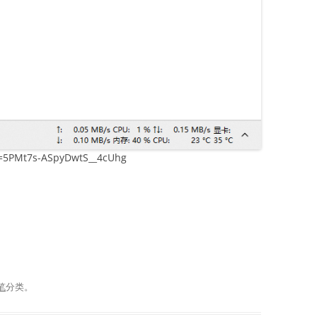
rl=5PMt7s-ASpyDwtS__4cUhg
笔
分类。