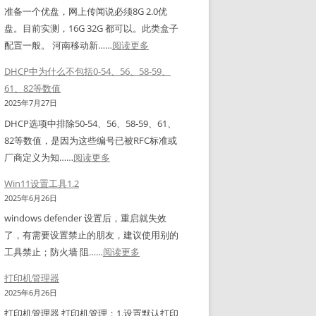
排
延
准备一个优盘，网上传闻说必须8G 2.0优
击
1
单
期
盘。目前实测，16G 32G 都可以。此类盒子
中
&
排
暂
：
配置一般。 河南移动新……
阅读更多
行
1
标
定
河
网
2
签
工
DHCP中为什么不包括0-54、56、58-59、
南
银
+
用
具
61、82等数值
移
助
法
2025年7月27日
动
手
DHCP选项中排除50-54、56、58-59、61、
新
没
82等数值，是因为这些编号已被RFC标准或
魔
反
：
厂商定义为‌知……
阅读更多
百
应
D
和
解
Win11设置工具1.2
H
M
决
2025年6月26日
C
3
办
windows defender 设置后，重启就失效
P
0
法
了，有需要设置禁止的朋友，建议使用别的
中
1
：
工具禁止；防火墙 阻……
阅读更多
为
H
W
什
打印机管理器
（
i
么
2025年6月26日
Z
n
不
打印机管理器 打印机管理：1.设置默认打印
N