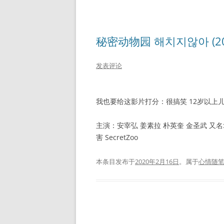
秘密动物园 해치지않아 (20
发表评论
我也要给这影片打分：很搞笑 12岁以上
主演：安宰弘 姜素拉 朴英奎 金圣武 又名:
害 SecretZoo
本条目发布于
2020年2月16日
。属于
心情随