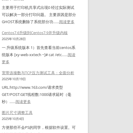
导
b
栏
主要用于打印机共享式出现0 经过实际测试
出
e
右
可以解决一部分打印问题。 主要原因是部分
解
l
下
：
GHOST系统删除了系统部分功……
阅读更多
密
S
角
打
工
h
Centos7.6升级到Centos7.9并升级内核
图
印
具
o
2025年10月28日
标
机
(
p
一.升级系统版本 1）首先查看当前centos系
显
共
N
f
统版本 [xy-web-xxtech ~]# cat /etc……
阅读
示
享
C
o
：
更多
不
错
X
r
C
全
误
宽带连接数与TCP压力测试工具：全面分析
/
T
e
，
修
2025年10月19日
C
S
n
空
复
o
URL:http://www.163.com/请求类型
C
t
白
工
n
GET/POST:GET线程数:1000请求延时（毫
&
o
图
具
n
：
秒）……
阅读更多
z
s
标
e
宽
e
7
图片尺寸调整工具
解
c
带
n
.
2025年10月4日
决
t
连
p
6
方
方便那些不会PS的同学，根据软件设置。可
i
接
e
升