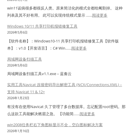
O
win11诟病很多都很反人类。原来简洁化的模式全都给阉割掉。 这种
S
：
列表及其不好有用。 此可以实现传统模式显示 ……
阅读更多
系
w
统
Windows 10/11 共享打印机报错修复工具
i
盘
2026年5月6日
n
满
【软件名称】：Windows10-11 共享打印机报错修复工具【软件版
1
解
：
本】：v1.0【开发语言】：C# Win……
阅读更多
1
决
W
查
局域网设备扫描工具
办
i
看
2026年5月6日
法
n
传
局域网设备扫描工具v1.1.exe – 蓝奏云
d
统
o
实用工具Navicat 连接密码导出解密工具 (NCX/Connections.XML) –
打
w
支持 Navicat 11 & 12+
印
s
2026年1月23日
机
1
有没有在使用Navicat 久了管理了多台数据库。忘记配置root密码。那
模
0
：
么这款工具能解决燃眉之急。 【功能简……
阅读更多
式
/
实
win2008任务栏右下角图标显示不全，空白图标解决方案
1
用
2026年1月16日