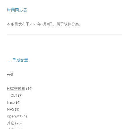
时间同步器
本条目发布于
2025年2月8日
。属于
软件
分类。
文
←
早期文章
章
分类
导
航
H3C交换机
(16)
OLT
(7)
linux
(4)
NAS
(1)
openwrt
(4)
其它
(26)