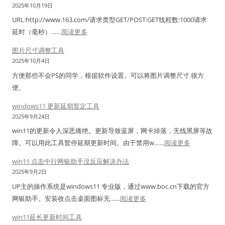
示
误
2025年10月19日
(
r
n
不
修
N
URL:http://www.163.com/请求类型GET/POST:GET线程数:1000请求
T
t
全
复
C
：
延时（毫秒）……
阅读更多
S
o
，
工
X
宽
C
s
图片尺寸调整工具
空
具
/
带
&
7
2025年10月4日
白
C
连
z
.
图
方便那些不会PS的同学，根据软件设置。可以将图片调整尺寸.很方
o
接
e
6
标
便。
n
数
n
升
解
n
与
windows11 更新延期暂定工具
p
级
决
e
T
2025年9月24日
e
到
方
c
C
r
win11的更新令人深恶痛绝。更新导致蓝屏，网卡掉落，无线黑屏等故
C
案
t
P
t
：
障。可以用此工具暂停延期更新时间。由于禁用w……
阅读更多
e
i
压
标
w
n
win11 点击中行网银助手没反应解决办法
o
力
签
i
t
2025年9月2日
n
测
软
n
o
UP主的操作系统是windows11 专业版，通过www.boc.cn下载的官方
s
试
件
d
s
：
网银助手。安装收点击桌面图标无……
阅读更多
.
工
的
o
7
w
X
具
简
w
win11延长更新时间工具
.
i
M
：