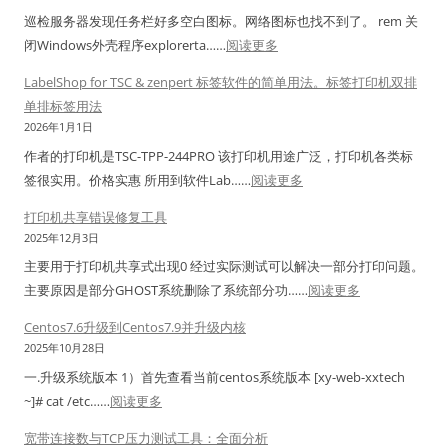
1
工
巡检服务器发现任务栏好多空白图标。网络图标也找不到了。 rem 关
共
具
：
闭Windows外壳程序explorerta……
阅读更多
享
N
w
打
a
LabelShop for TSC & zenpert 标签软件的简单用法。标签打印机双排
i
印
v
单排标签用法
n
机
i
2026年1月1日
2
报
c
作者的打印机是TSC-TPP-244PRO 该打印机用途广泛，打印机各类标
0
错
a
：
签很实用。价格实惠 所用到软件Lab……
阅读更多
0
修
t
L
8
打印机共享错误修复工具
复
连
a
任
2025年12月3日
工
接
b
务
具
主要用于打印机共享式出现0 经过实际测试可以解决一部分打印问题。
密
e
栏
：
主要原因是部分GHOST系统删除了系统部分功……
阅读更多
码
l
右
打
导
S
Centos7.6升级到Centos7.9并升级内核
下
印
出
h
2025年10月28日
角
机
解
o
一.升级系统版本 1）首先查看当前centos系统版本 [xy-web-xxtech
图
共
密
p
：
~]# cat /etc……
阅读更多
标
享
工
f
C
显
错
宽带连接数与TCP压力测试工具：全面分析
具
o
e