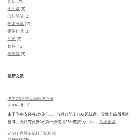
其它
(71)
小公举
(8)
心情随笔
(2)
技术分享
(15)
摄像作品
(3)
穿透
(2)
软件
(12)
黑苹果
(3)
最新文章
飞牛OS系统盘满解决办法
2026年5月13日
由于飞牛安装在虚拟机上。当时分配了16G 系统盘。导致升级后系统
：
盘满。无法有效升级 第一步使用SSH链接飞牛系……
阅读更多
飞
win11 查看传统打印机模式
牛
2026年5月7日