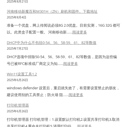
单
s
2025年8月21日
9
n
L
全
用
1
并
河南移动新魔百和M301H（ZN）刷机和固件。下载地址
1
)
面
法
1
升
2025年8月4日
1
–
分
。
更
级
准备一个优盘，网上传闻说必须8G 2.0优盘。目前实测，16G 32G 都可
点
支
析
标
新
内
：
以。此类盒子配置一般。 河南移动新……
阅读更多
击
持
签
延
核
河
中
N
打
期
DHCP中为什么不包括0-54、56、58-59、61、82等数值
南
行
a
印
暂
2025年7月27日
移
网
v
机
定
DHCP选项中排除50-54、56、58-59、61、82等数值，是因为这些编
动
银
i
双
工
：
号已被RFC标准或厂商定义为‌知……
阅读更多
新
助
c
排
具
D
魔
手
Win11设置工具1.2
a
单
H
百
没
2025年6月26日
t
排
C
和
反
1
windows defender 设置后，重启就失效了，有需要设置禁止的朋友，
标
P
M
应
：
1
建议使用别的工具禁止；防火墙 阻……
阅读更多
签
中
3
解
W
&
用
为
打印机管理器
0
决
i
1
法
什
2025年6月26日
1
办
n
2
么
打印机管理器 打印机管理：1.设置默认打印机2.设置共享打印机3.取消
H
法
1
+
不
：
共享打印机4.重命名打印机5.清理打印任……
阅读更多