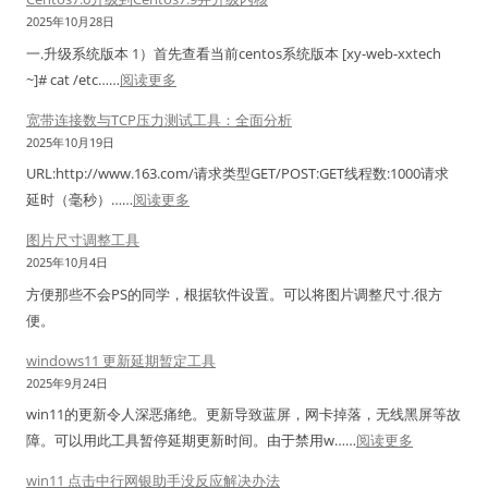
下
印
出
h
2025年10月28日
角
机
解
o
一.升级系统版本 1）首先查看当前centos系统版本 [xy-web-xxtech
图
共
密
p
：
~]# cat /etc……
阅读更多
标
享
工
f
C
显
错
宽带连接数与TCP压力测试工具：全面分析
具
o
e
示
误
2025年10月19日
(
r
n
不
修
N
URL:http://www.163.com/请求类型GET/POST:GET线程数:1000请求
T
t
全
复
C
：
延时（毫秒）……
阅读更多
S
o
，
工
X
宽
C
s
图片尺寸调整工具
空
具
/
带
&
7
2025年10月4日
白
C
连
z
.
图
方便那些不会PS的同学，根据软件设置。可以将图片调整尺寸.很方
o
接
e
6
标
便。
n
数
n
升
解
n
与
windows11 更新延期暂定工具
p
级
决
e
T
2025年9月24日
e
到
方
c
C
r
win11的更新令人深恶痛绝。更新导致蓝屏，网卡掉落，无线黑屏等故
C
案
t
P
t
：
障。可以用此工具暂停延期更新时间。由于禁用w……
阅读更多
e
i
压
标
w
n
win11 点击中行网银助手没反应解决办法
o
力