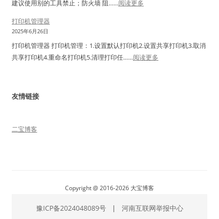
M
应
：
1
建议使用别的工具禁止；防火墙 阻……
阅读更多
签
中
3
解
W
&
用
为
打印机管理器
0
决
i
1
法
什
2025年6月26日
1
办
n
2
么
打印机管理器 打印机管理：1.设置默认打印机2.设置共享打印机3.取消
H
法
1
+
不
：
共享打印机4.重命名打印机5.清理打印任……
阅读更多
（
1
包
打
Z
设
括
印
N
置
0
机
）
友情链接
工
-
管
刷
具
5
理
机
1
4
器
二宝博客
和
.
、
固
2
5
件
6
。
、
下
5
载
Copyright @ 2016-2026 大宝博客
8
地
-
豫ICP备2024048089号
|
河南互联网举报中心
址
5