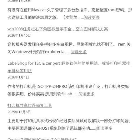
s
2026年1月23日
机
1
有没有在使用Navicat 久了管理了多台数据库。忘记配置root密码。那
模
0
：
么这款工具能解决燃眉之急。 【功能简……
阅读更多
式
/
实
win2008任务栏右下角图标显示不全，空白图标解决方案
1
用
2026年1月16日
1
工
巡检服务器发现任务栏好多空白图标。网络图标也找不到了。 rem 关
共
具
：
闭Windows外壳程序explorerta……
阅读更多
享
N
w
打
a
LabelShop for TSC & zenpert 标签软件的简单用法。标签打印机双排
i
印
v
单排标签用法
n
机
i
2026年1月1日
2
报
c
作者的打印机是TSC-TPP-244PRO 该打印机用途广泛，打印机各类标
0
错
a
：
签很实用。价格实惠 所用到软件Lab……
阅读更多
0
修
t
L
8
打印机共享错误修复工具
复
连
a
任
2025年12月3日
工
接
b
务
具
主要用于打印机共享式出现0 经过实际测试可以解决一部分打印问题。
密
e
栏
：
主要原因是部分GHOST系统删除了系统部分功……
阅读更多
码
l
右
打
导
S
Centos7.6升级到Centos7.9并升级内核