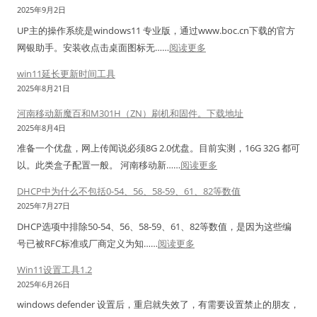
签
i
t
2025年9月2日
n
测
软
n
o
UP主的操作系统是windows11 专业版，通过www.boc.cn下载的官方
s
试
件
d
s
：
网银助手。安装收点击桌面图标无……
阅读更多
.
工
的
o
7
w
X
具
简
w
win11延长更新时间工具
.
i
M
：
单
s
2025年8月21日
9
n
L
全
用
1
并
河南移动新魔百和M301H（ZN）刷机和固件。下载地址
1
)
面
法
1
升
2025年8月4日
1
–
分
。
更
级
准备一个优盘，网上传闻说必须8G 2.0优盘。目前实测，16G 32G 都可
点
支
析
标
新
内
：
以。此类盒子配置一般。 河南移动新……
阅读更多
击
持
签
延
核
河
中
N
打
期
DHCP中为什么不包括0-54、56、58-59、61、82等数值
南
行
a
印
暂
2025年7月27日
移
网
v
机
定
DHCP选项中排除50-54、56、58-59、61、82等数值，是因为这些编
动
银
i
双
工
：
号已被RFC标准或厂商定义为‌知……
阅读更多
新
助
c
排
具
D
魔
手
Win11设置工具1.2
a
单
H
百
没
2025年6月26日
t
排
C
和
反
1
windows defender 设置后，重启就失效了，有需要设置禁止的朋友，
标
P