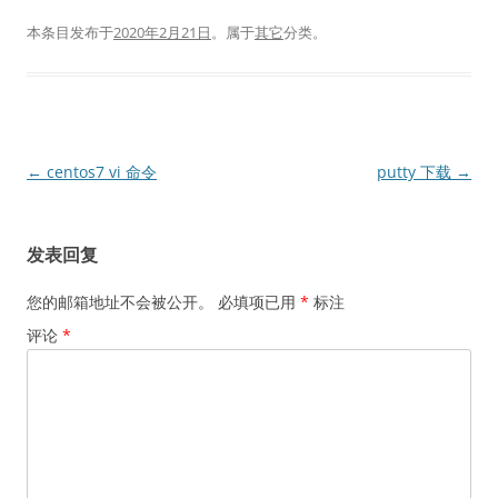
本条目发布于
2020年2月21日
。属于
其它
分类。
文
←
centos7 vi 命令
putty 下载
→
章
导
发表回复
航
您的邮箱地址不会被公开。
必填项已用
*
标注
评论
*