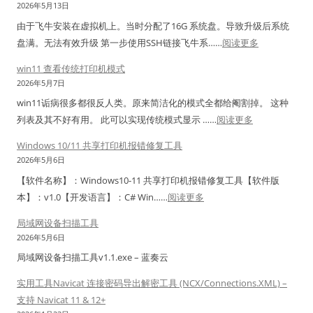
2026年5月13日
由于飞牛安装在虚拟机上。当时分配了16G 系统盘。导致升级后系统
：
盘满。无法有效升级 第一步使用SSH链接飞牛系……
阅读更多
飞
win11 查看传统打印机模式
牛
2026年5月7日
O
win11诟病很多都很反人类。原来简洁化的模式全都给阉割掉。 这种
S
：
列表及其不好有用。 此可以实现传统模式显示 ……
阅读更多
系
w
统
Windows 10/11 共享打印机报错修复工具
i
盘
2026年5月6日
n
满
【软件名称】：Windows10-11 共享打印机报错修复工具【软件版
1
解
：
本】：v1.0【开发语言】：C# Win……
阅读更多
1
决
W
查
局域网设备扫描工具
办
i
看
2026年5月6日
法
n
传
局域网设备扫描工具v1.1.exe – 蓝奏云
d
统
o
实用工具Navicat 连接密码导出解密工具 (NCX/Connections.XML) –
打
w
支持 Navicat 11 & 12+
印