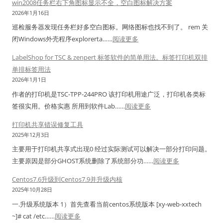
win2008任务栏右下角图标显示不全，空白图标解决方案
1
用
2026年1月16日
1
工
巡检服务器发现任务栏好多空白图标。网络图标也找不到了。 rem 关
共
具
：
闭Windows外壳程序explorerta……
阅读更多
享
N
w
打
a
LabelShop for TSC & zenpert 标签软件的简单用法。标签打印机双排
i
印
v
单排标签用法
n
机
i
2026年1月1日
2
报
c
作者的打印机是TSC-TPP-244PRO 该打印机用途广泛，打印机各类标
0
错
a
：
签很实用。价格实惠 所用到软件Lab……
阅读更多
0
修
t
L
8
打印机共享错误修复工具
复
连
a
任
2025年12月3日
工
接
b
务
具
主要用于打印机共享式出现0 经过实际测试可以解决一部分打印问题。
密
e
栏
：
主要原因是部分GHOST系统删除了系统部分功……
阅读更多
码
l
右
打
导
S
Centos7.6升级到Centos7.9并升级内核
下
印
出
h
2025年10月28日
角
机
解
o
一.升级系统版本 1）首先查看当前centos系统版本 [xy-web-xxtech
图
共
密
p
：
~]# cat /etc……
阅读更多
标
享
工