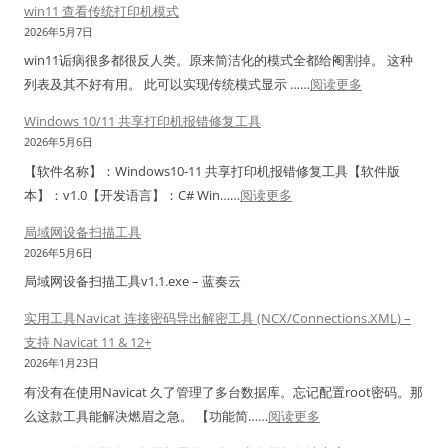
win11 查看传统打印机模式
牛
2026年5月7日
O
win11诟病很多都很反人类。原来简洁化的模式全都给阉割掉。 这种
S
：
列表及其不好有用。 此可以实现传统模式显示 ……
阅读更多
系
w
统
Windows 10/11 共享打印机报错修复工具
i
盘
2026年5月6日
n
满
【软件名称】：Windows10-11 共享打印机报错修复工具【软件版
1
解
：
本】：v1.0【开发语言】：C# Win……
阅读更多
1
决
W
查
局域网设备扫描工具
办
i
看
2026年5月6日
法
n
传
局域网设备扫描工具v1.1.exe – 蓝奏云
d
统
o
实用工具Navicat 连接密码导出解密工具 (NCX/Connections.XML) –
打
w
支持 Navicat 11 & 12+
印
s
2026年1月23日
机
1
有没有在使用Navicat 久了管理了多台数据库。忘记配置root密码。那
模
0
：
么这款工具能解决燃眉之急。 【功能简……
阅读更多
式
/
实