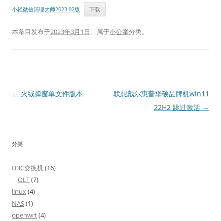
小轻微信清理大师2023.02版
下载
本条目发布于
2023年3月1日
。属于
小公举
分类。
文
←
火绒弹窗单文件版本
联想戴尔惠普华硕品牌机win11
章
22H2 跳过激活
→
导
航
分类
H3C交换机
(16)
OLT
(7)
linux
(4)
NAS
(1)
openwrt
(4)