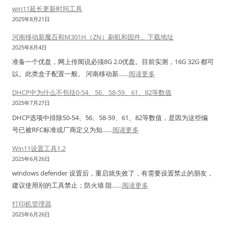
w
X
具
简
w
win11延长更新时间工具
.
i
M
：
单
s
2025年8月21日
9
n
L
全
用
1
并
河南移动新魔百和M301H（ZN）刷机和固件。下载地址
1
)
面
法
1
升
2025年8月4日
1
–
分
。
更
级
准备一个优盘，网上传闻说必须8G 2.0优盘。目前实测，16G 32G 都可
点
支
析
标
新
内
：
以。此类盒子配置一般。 河南移动新……
阅读更多
击
持
签
延
核
河
中
N
打
期
DHCP中为什么不包括0-54、56、58-59、61、82等数值
南
行
a
印
暂
2025年7月27日
移
网
v
机
定
DHCP选项中排除50-54、56、58-59、61、82等数值，是因为这些编
动
银
i
双
工
：
号已被RFC标准或厂商定义为‌知……
阅读更多
新
助
c
排
具
D
魔
手
Win11设置工具1.2
a
单
H
百
没
2025年6月26日
t
排
C
和
反
1
windows defender 设置后，重启就失效了，有需要设置禁止的朋友，
标
P
M
应
：
1
建议使用别的工具禁止；防火墙 阻……
阅读更多
签
中
3
解
W
&
用
为
打印机管理器
0
决
i
1
法
什
2025年6月26日
1
办
n
2
么