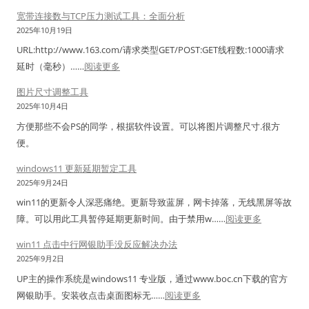
f
C
显
错
宽带连接数与TCP压力测试工具：全面分析
具
o
e
示
误
2025年10月19日
(
r
n
不
修
N
URL:http://www.163.com/请求类型GET/POST:GET线程数:1000请求
T
t
全
复
C
：
延时（毫秒）……
阅读更多
S
o
，
工
X
宽
C
s
图片尺寸调整工具
空
具
/
带
&
7
2025年10月4日
白
C
连
z
.
图
方便那些不会PS的同学，根据软件设置。可以将图片调整尺寸.很方
o
接
e
6
标
便。
n
数
n
升
解
n
与
windows11 更新延期暂定工具
p
级
决
e
T
2025年9月24日
e
到
方
c
C
r
win11的更新令人深恶痛绝。更新导致蓝屏，网卡掉落，无线黑屏等故
C
案
t
P
t
：
障。可以用此工具暂停延期更新时间。由于禁用w……
阅读更多
e
i
压
标
w
n
win11 点击中行网银助手没反应解决办法
o
力
签
i
t
2025年9月2日
n
测
软
n
o
UP主的操作系统是windows11 专业版，通过www.boc.cn下载的官方
s
试
件
d
s
：
网银助手。安装收点击桌面图标无……
阅读更多
.
工
的
o
7