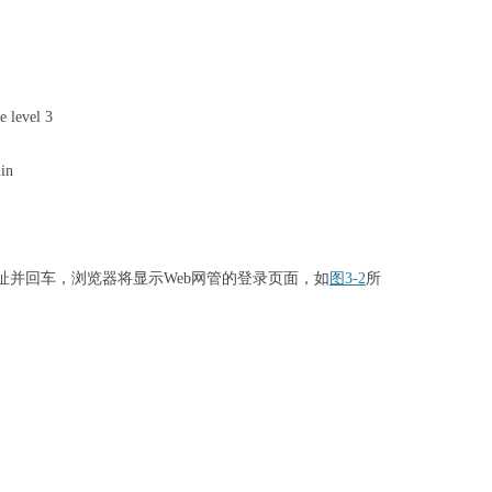
e level 3
in
地址并回车，浏览器将显示Web网管的登录页面，如
图3-2
所