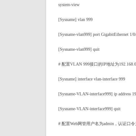
system-view
[Sysname] vlan 999
[Sysname-vlan999] port GigabitEthernet 1/0
[Sysname-vlan999] quit
#
配置VLAN 999接口的IP地址为192.168.0
[Sysname] interface vlan-interface 999
[Sysname-VLAN-interface999] ip address 19
[Sysname-VLAN-interface999] quit
#
配置Web网管用户名为admin，认证口令