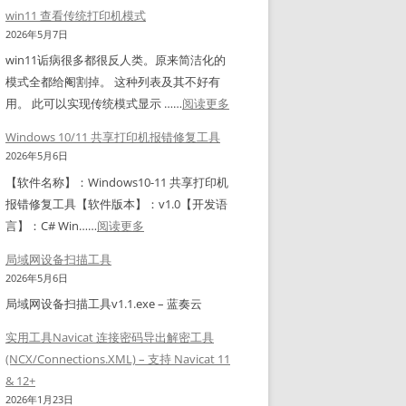
飞
win11 查看传统打印机模式
牛
2026年5月7日
O
win11诟病很多都很反人类。原来简洁化的
S
模式全都给阉割掉。 这种列表及其不好有
系
：
用。 此可以实现传统模式显示 ……
阅读更多
统
w
盘
Windows 10/11 共享打印机报错修复工具
i
满
2026年5月6日
n
解
【软件名称】：Windows10-11 共享打印机
1
决
报错修复工具【软件版本】：v1.0【开发语
1
办
：
言】：C# Win……
阅读更多
查
法
W
看
局域网设备扫描工具
i
传
2026年5月6日
n
统
局域网设备扫描工具v1.1.exe – 蓝奏云
d
打
o
实用工具Navicat 连接密码导出解密工具
印
w
(NCX/Connections.XML) – 支持 Navicat 11
机
s
& 12+
模
1
2026年1月23日