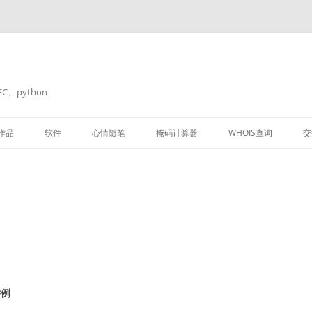
C、python
作品
软件
心情随笔
掩码计算器
WHOIS查询
交
OPENWRT
小公举
H3C交换机
举例