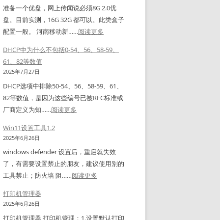
排
延
准备一个优盘，网上传闻说必须8G 2.0优
击
1
单
期
盘。目前实测，16G 32G 都可以。此类盒子
中
&
排
暂
：
配置一般。 河南移动新……
阅读更多
行
1
标
定
河
网
2
签
工
DHCP中为什么不包括0-54、56、58-59、
南
银
+
用
具
61、82等数值
移
助
法
2025年7月27日
动
手
DHCP选项中排除50-54、56、58-59、61、
新
没
82等数值，是因为这些编号已被RFC标准或
魔
反
：
厂商定义为‌知……
阅读更多
百
应
D
和
解
Win11设置工具1.2
H
M
决
2025年6月26日
C
3
办
windows defender 设置后，重启就失效
P
0
法
了，有需要设置禁止的朋友，建议使用别的
中
1
：
工具禁止；防火墙 阻……
阅读更多
为
H
W
什
打印机管理器
（
i
么
2025年6月26日
Z
n
不
打印机管理器 打印机管理：1.设置默认打印
N