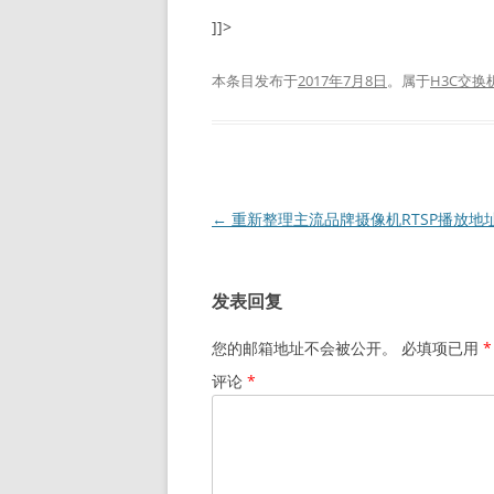
]]>
本条目发布于
2017年7月8日
。属于
H3C交换
文
←
重新整理主流品牌摄像机RTSP播放地
章
导
发表回复
航
您的邮箱地址不会被公开。
必填项已用
*
评论
*