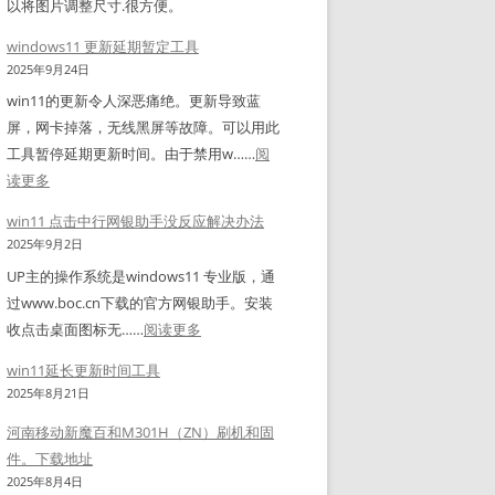
案
以将图片调整尺寸.很方便。
o
数
r
级
n
与
windows11 更新延期暂定工具
t
到
s
T
2025年9月24日
标
C
.
C
签
win11的更新令人深恶痛绝。更新导致蓝
e
X
P
软
屏，网卡掉落，无线黑屏等故障。可以用此
n
M
压
件
工具暂停延期更新时间。由于禁用w……
阅
t
L
力
的
：
读更多
o
)
测
简
w
s
win11 点击中行网银助手没反应解决办法
–
试
单
i
7
2025年9月2日
支
工
用
n
.
UP主的操作系统是windows11 专业版，通
持
具
法
d
9
过www.boc.cn下载的官方网银助手。安装
N
：
。
o
并
：
收点击桌面图标无……
阅读更多
a
全
标
w
升
w
v
面
签
s
win11延长更新时间工具
级
i
i
分
打
1
2025年8月21日
内
n
c
析
印
1
核
河南移动新魔百和M301H（ZN）刷机和固
1
a
机
更
件。下载地址
1
t
双
新
2025年8月4日
点
1