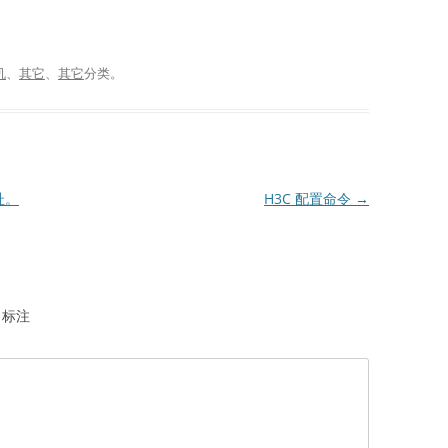
机
、
其它
、
其它
分类。
址。
H3C 配置命令
→
标注