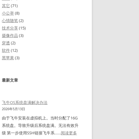
其它
(71)
小公举
(8)
心情随笔
(2)
技术分享
(15)
摄像作品
(3)
穿透
(2)
软件
(12)
黑苹果
(3)
最新文章
飞牛OS系统盘满解决办法
2026年5月13日
由于飞牛安装在虚拟机上。当时分配了16G
系统盘。导致升级后系统盘满。无法有效升
：
级 第一步使用SSH链接飞牛系……
阅读更多