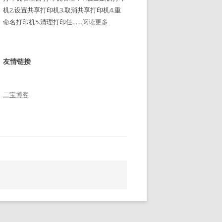
1
包
机2.设置共享打印机3.取消共享打印机4.重
）
1
括
：
命名打印机5.清理打印任……
阅读更多
刷
设
0
打
机
置
-
印
和
工
5
机
固
友情链接
具
4
管
件
1
、
理
。
.
5
器
二宝博客
下
2
6
载
、
地
5
址
8
-
5
9
、
6
1
、