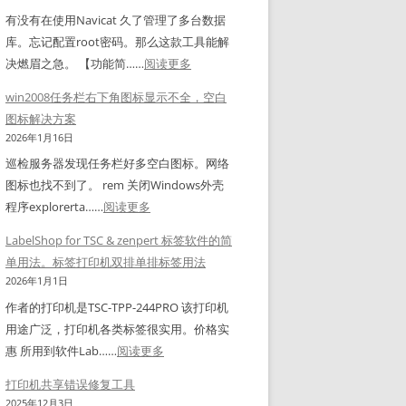
式
0
有没有在使用Navicat 久了管理了多台数据
/
库。忘记配置root密码。那么这款工具能解
1
：
决燃眉之急。 【功能简……
阅读更多
1
实
win2008任务栏右下角图标显示不全，空白
共
用
图标解决方案
享
工
2026年1月16日
打
具
巡检服务器发现任务栏好多空白图标。网络
印
N
图标也找不到了。 rem 关闭Windows外壳
机
a
：
程序explorerta……
阅读更多
报
v
w
错
i
LabelShop for TSC & zenpert 标签软件的简
i
修
c
单用法。标签打印机双排单排标签用法
n
复
a
2026年1月1日
2
工
t
作者的打印机是TSC-TPP-244PRO 该打印机
0
具
连
用途广泛，打印机各类标签很实用。价格实
0
接
：
惠 所用到软件Lab……
阅读更多
8
密
L
任
打印机共享错误修复工具
码
a
务
2025年12月3日