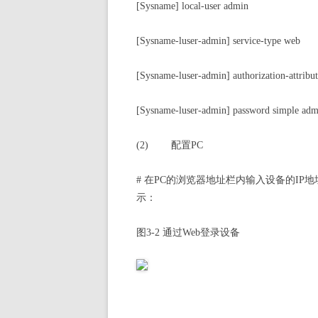
[Sysname] local-user admin
[Sysname-luser-admin] service-type web
[Sysname-luser-admin] authorization-attribut
[Sysname-luser-admin] password simple adm
(2)
配置PC
#
在PC的浏览器地址栏内输入设备的IP
示：
图3-2
通过
Web
登录设备