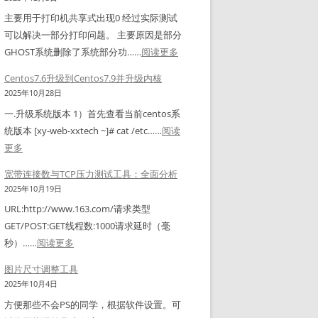
导
b
栏
主要用于打印机共享式出现0 经过实际测试
出
e
右
可以解决一部分打印问题。 主要原因是部分
解
l
下
：
GHOST系统删除了系统部分功……
阅读更多
密
S
角
打
工
h
Centos7.6升级到Centos7.9并升级内核
图
印
具
o
2025年10月28日
标
机
(
p
一.升级系统版本 1）首先查看当前centos系
显
共
N
f
统版本 [xy-web-xxtech ~]# cat /etc……
阅读
示
享
C
o
：
更多
不
错
X
r
C
全
误
宽带连接数与TCP压力测试工具：全面分析
/
T
e
，
修
2025年10月19日
C
S
n
空
复
o
URL:http://www.163.com/请求类型
C
t
白
工
n
GET/POST:GET线程数:1000请求延时（毫
&
o
图
具
n
：
秒）……
阅读更多
z
s
标
e
宽
e
7
图片尺寸调整工具
解
c
带
n
.
2025年10月4日
决
t
连
p
6
方
方便那些不会PS的同学，根据软件设置。可
i
接
e
升