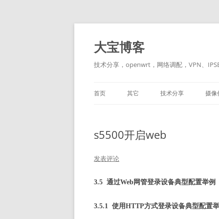
跳
至
正
大宝博客
文
技术分享，openwrt，网络调配，VPN、IPSE
首页
其它
技术分享
摄像
LINUX
黑苹果
s5500开启web
发表评论
通过
3.5
Web
网管登录设备典型配置举例
使用
3.5.1
HTTP
方式登录设备典型配置