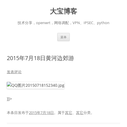
跳
至
大宝博客
正
文
技术分享，openwrt，网络调配，VPN、IPSEC、python
菜单
2015年7月18日黄河边郊游
发表评论
]]>
本条目发布于
2015年7月18日
。属于
其它
、
其它
分类。