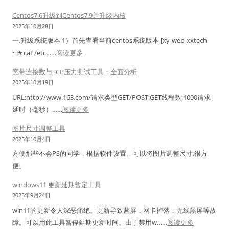
l
右
打
导
S
Centos7.6升级到Centos7.9并升级内核
下
印
出
h
2025年10月28日
角
机
解
o
一.升级系统版本 1）首先查看当前centos系统版本 [xy-web-xxtech
图
共
密
p
：
~]# cat /etc……
阅读更多
标
享
工
f
C
显
错
宽带连接数与TCP压力测试工具：全面分析
具
o
e
示
误
2025年10月19日
(
r
n
不
修
N
URL:http://www.163.com/请求类型GET/POST:GET线程数:1000请求
T
t
全
复
C
：
延时（毫秒）……
阅读更多
S
o
，
工
X
宽
C
s
图片尺寸调整工具
空
具
/
带
&
7
2025年10月4日
白
C
连
z
.
图
方便那些不会PS的同学，根据软件设置。可以将图片调整尺寸.很方
o
接
e
6
标
便。
n
数
n
升
解
n
与
windows11 更新延期暂定工具
p
级
决
e
T
2025年9月24日
e
到
方
c
C
r
win11的更新令人深恶痛绝。更新导致蓝屏，网卡掉落，无线黑屏等故
C
案
t
P
t
：
障。可以用此工具暂停延期更新时间。由于禁用w……
阅读更多
e