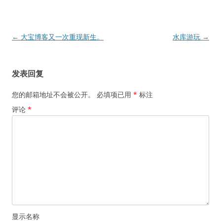
文
←
大宝博客又一次重现新生。
水库游玩
→
章
导
发表回复
航
您的邮箱地址不会被公开。
必填项已用
*
标注
评论
*
显示名称