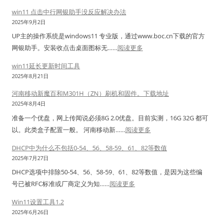
i
压
标
w
n
win11 点击中行网银助手没反应解决办法
o
力
签
i
t
2025年9月2日
n
测
软
n
o
UP主的操作系统是windows11 专业版，通过www.boc.cn下载的官方
s
试
件
d
s
：
网银助手。安装收点击桌面图标无……
阅读更多
.
工
的
o
7
w
X
具
简
w
win11延长更新时间工具
.
i
M
：
单
s
2025年8月21日
9
n
L
全
用
1
并
河南移动新魔百和M301H（ZN）刷机和固件。下载地址
1
)
面
法
1
升
2025年8月4日
1
–
分
。
更
级
准备一个优盘，网上传闻说必须8G 2.0优盘。目前实测，16G 32G 都可
点
支
析
标
新
内
：
以。此类盒子配置一般。 河南移动新……
阅读更多
击
持
签
延
核
河
中
N
打
期
DHCP中为什么不包括0-54、56、58-59、61、82等数值
南
行
a
印
暂
2025年7月27日
移
网
v
机
定
DHCP选项中排除50-54、56、58-59、61、82等数值，是因为这些编
动
银
i
双
工
：
号已被RFC标准或厂商定义为‌知……
阅读更多
新
助
c
排
具
D
魔
手
Win11设置工具1.2
a
单
H
百
没
2025年6月26日
t
排
C