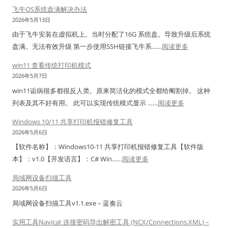
网
飞牛OS系统盘满解决办法
工
2026年5月13日
监
由于飞牛安装在虚拟机上。当时分配了16G 系统盘。导致升级后系统
控
：
盘满。无法有效升级 第一步使用SSH链接飞牛系……
阅读更多
利
飞
用
win11 查看传统打印机模式
牛
综
2026年5月7日
O
合
win11诟病很多都很反人类。原来简洁化的模式全都给阉割掉。 这种
S
工
：
列表及其不好有用。 此可以实现传统模式显示 ……
阅读更多
系
具
w
统
Windows 10/11 共享打印机报错修复工具
原
i
盘
2026年5月6日
创
n
满
【软件名称】：Windows10-11 共享打印机报错修复工具【软件版
转
1
解
：
本】：v1.0【开发语言】：C# Win……
阅读更多
载
1
决
W
注
查
局域网设备扫描工具
办
i
明
看
2026年5月6日
法
n
出
传
局域网设备扫描工具v1.1.exe – 蓝奏云
d
处
统
o
实用工具Navicat 连接密码导出解密工具 (NCX/Connections.XML) –
打