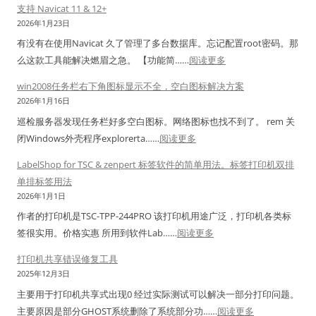
w
支持 Navicat 11 & 12+
印
s
2026年1月23日
机
1
有没有在使用Navicat 久了管理了多台数据库。忘记配置root密码。那
模
0
：
么这款工具能解决燃眉之急。 【功能简……
阅读更多
式
/
实
win2008任务栏右下角图标显示不全，空白图标解决方案
1
用
2026年1月16日
1
工
巡检服务器发现任务栏好多空白图标。网络图标也找不到了。 rem 关
共
具
：
闭Windows外壳程序explorerta……
阅读更多
享
N
w
打
a
LabelShop for TSC & zenpert 标签软件的简单用法。标签打印机双排
i
印
v
单排标签用法
n
机
i
2026年1月1日
2
报
c
作者的打印机是TSC-TPP-244PRO 该打印机用途广泛，打印机各类标
0
错
a
：
签很实用。价格实惠 所用到软件Lab……
阅读更多
0
修
t
L
8
打印机共享错误修复工具
复
连
a
任
2025年12月3日
工
接
b
务
具
主要用于打印机共享式出现0 经过实际测试可以解决一部分打印问题。
密
e
栏
：
主要原因是部分GHOST系统删除了系统部分功……
阅读更多
码