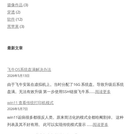
摄像作品
(3)
穿透
(2)
软件
(12)
黑苹果
(3)
最新文章
飞牛OS系统盘满解决办法
2026年5月13日
由于飞牛安装在虚拟机上。当时分配了16G 系统盘。导致升级后系统
：
盘满。无法有效升级 第一步使用SSH链接飞牛系……
阅读更多
飞
win11 查看传统打印机模式
牛
2026年5月7日
O
win11诟病很多都很反人类。原来简洁化的模式全都给阉割掉。 这种
S
：
列表及其不好有用。 此可以实现传统模式显示 ……
阅读更多
系
w