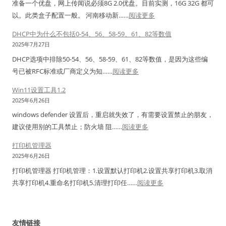
准备一个优盘，网上传闻说必须8G 2.0优盘。目前实测，16G 32G 都可
点
支
析
标
新
内
：
以。此类盒子配置一般。 河南移动新……
阅读更多
击
持
签
延
核
河
中
N
打
期
DHCP中为什么不包括0-54、56、58-59、61、82等数值
南
行
a
印
暂
2025年7月27日
移
网
v
机
定
DHCP选项中排除50-54、56、58-59、61、82等数值，是因为这些编
动
银
i
双
工
：
号已被RFC标准或厂商定义为‌知……
阅读更多
新
助
c
排
具
D
魔
手
Win11设置工具1.2
a
单
H
百
没
2025年6月26日
t
排
C
和
反
1
windows defender 设置后，重启就失效了，有需要设置禁止的朋友，
标
P
M
应
：
1
建议使用别的工具禁止；防火墙 阻……
阅读更多
签
中
3
解
W
&
用
为
打印机管理器
0
决
i
1
法
什
2025年6月26日
1
办
n
2
么
打印机管理器 打印机管理：1.设置默认打印机2.设置共享打印机3.取消
H
法
1
+
不
：
共享打印机4.重命名打印机5.清理打印任……
阅读更多
（
1
包
打
Z
设
括
印
N
置
0
机
）
友情链接
工