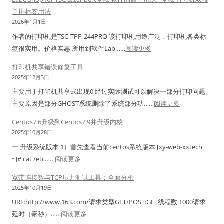
i
印
v
单排标签用法
n
机
i
2026年1月1日
2
报
c
作者的打印机是TSC-TPP-244PRO 该打印机用途广泛，打印机各类标
0
错
a
：
签很实用。价格实惠 所用到软件Lab……
阅读更多
0
修
t
L
8
打印机共享错误修复工具
复
连
a
任
2025年12月3日
工
接
b
务
具
主要用于打印机共享式出现0 经过实际测试可以解决一部分打印问题。
密
e
栏
：
主要原因是部分GHOST系统删除了系统部分功……
阅读更多
码
l
右
打
导
S
Centos7.6升级到Centos7.9并升级内核
下
印
出
h
2025年10月28日
角
机
解
o
一.升级系统版本 1）首先查看当前centos系统版本 [xy-web-xxtech
图
共
密
p
：
~]# cat /etc……
阅读更多
标
享
工
f
C
显
错
宽带连接数与TCP压力测试工具：全面分析
具
o
e
示
误
2025年10月19日
(
r
n
不
修
N
URL:http://www.163.com/请求类型GET/POST:GET线程数:1000请求
T
t
全
复
C
：
延时（毫秒）……
阅读更多
S
o
，
工