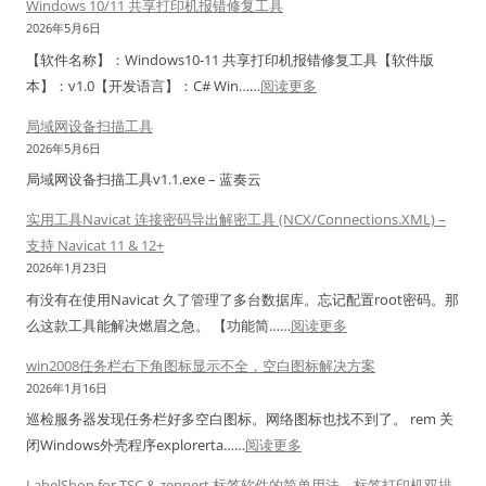
统
Windows 10/11 共享打印机报错修复工具
i
盘
2026年5月6日
n
满
【软件名称】：Windows10-11 共享打印机报错修复工具【软件版
1
解
：
本】：v1.0【开发语言】：C# Win……
阅读更多
1
决
W
查
局域网设备扫描工具
办
i
看
2026年5月6日
法
n
传
局域网设备扫描工具v1.1.exe – 蓝奏云
d
统
o
实用工具Navicat 连接密码导出解密工具 (NCX/Connections.XML) –
打
w
支持 Navicat 11 & 12+
印
s
2026年1月23日
机
1
有没有在使用Navicat 久了管理了多台数据库。忘记配置root密码。那
模
0
：
么这款工具能解决燃眉之急。 【功能简……
阅读更多
式
/
实
win2008任务栏右下角图标显示不全，空白图标解决方案
1
用
2026年1月16日
1
工
巡检服务器发现任务栏好多空白图标。网络图标也找不到了。 rem 关
共
具
：
闭Windows外壳程序explorerta……
阅读更多
享
N
w
打
a
LabelShop for TSC & zenpert 标签软件的简单用法。标签打印机双排