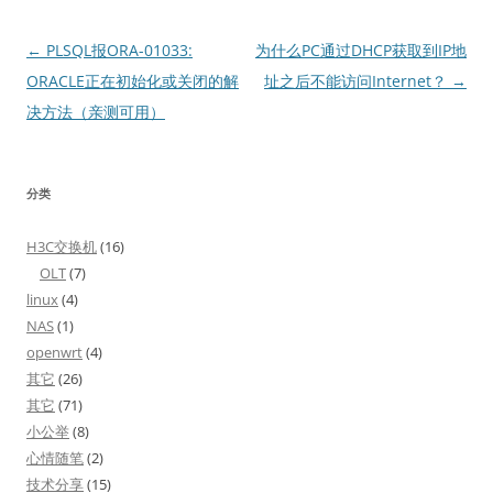
文
←
PLSQL报ORA-01033:
为什么PC通过DHCP获取到IP地
章
ORACLE正在初始化或关闭的解
址之后不能访问Internet？
→
导
决方法（亲测可用）
航
分类
H3C交换机
(16)
OLT
(7)
linux
(4)
NAS
(1)
openwrt
(4)
其它
(26)
其它
(71)
小公举
(8)
心情随笔
(2)
技术分享
(15)