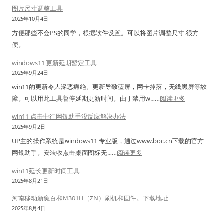
X
宽
C
s
图片尺寸调整工具
空
具
/
带
&
7
2025年10月4日
白
C
连
z
.
图
方便那些不会PS的同学，根据软件设置。可以将图片调整尺寸.很方
o
接
e
6
标
便。
n
数
n
升
解
n
与
windows11 更新延期暂定工具
p
级
决
e
T
2025年9月24日
e
到
方
c
C
r
win11的更新令人深恶痛绝。更新导致蓝屏，网卡掉落，无线黑屏等故
C
案
t
P
t
：
障。可以用此工具暂停延期更新时间。由于禁用w……
阅读更多
e
i
压
标
w
n
win11 点击中行网银助手没反应解决办法
o
力
签
i
t
2025年9月2日
n
测
软
n
o
UP主的操作系统是windows11 专业版，通过www.boc.cn下载的官方
s
试
件
d
s
：
网银助手。安装收点击桌面图标无……
阅读更多
.
工
的
o
7
w
X
具
简
w
win11延长更新时间工具
.
i
M
：
单
s
2025年8月21日
9
n
L
全
用
1
并
河南移动新魔百和M301H（ZN）刷机和固件。下载地址
1
)
面
法
1
升
2025年8月4日
1
–
分
。
更
级