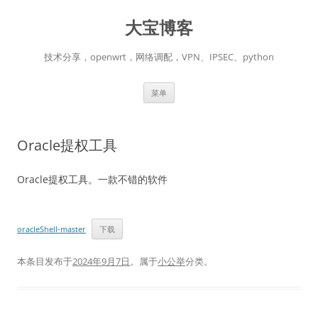
跳
至
大宝博客
正
文
技术分享，openwrt，网络调配，VPN、IPSEC、python
菜单
Oracle提权工具
Oracle提权工具。一款不错的软件
oracleShell-master
下载
本条目发布于
2024年9月7日
。属于
小公举
分类。